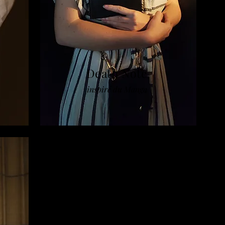
e
Death Note
inspiré du Manga